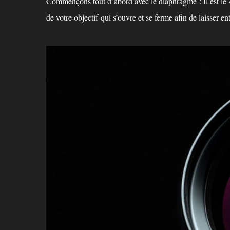
Commençons tout d’abord avec le diaphragme : Il est le 
de votre objectif qui s’ouvre et se ferme afin de laisser e