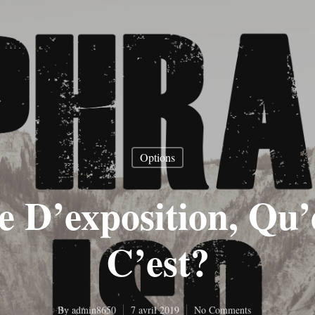
Options
e D’exposition, Qu
C’est?
By
admin8650
7 avril 2019
No Comments