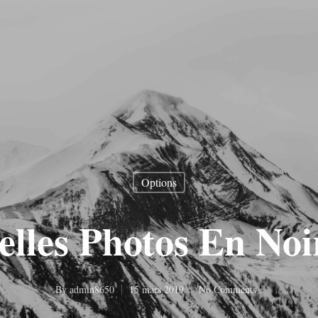
Options
elles Photos En No
By
admin8650
15 mars 2019
No Comments