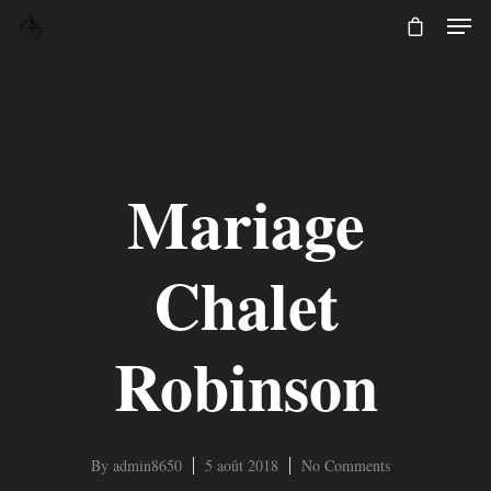
Mariage
Chalet
Robinson
By
admin8650
5 août 2018
No Comments