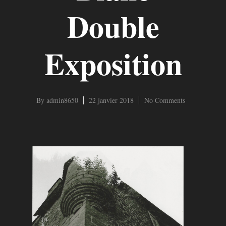
Double
Exposition
By
admin8650
22 janvier 2018
No Comments
Hit enter to search or ESC to close