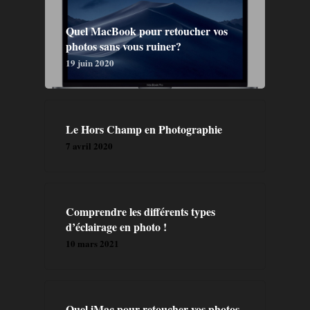
Quel MacBook pour retoucher vos
photos sans vous ruiner?
19 juin 2020
GALERIE
A PROPOS
Le Hors Champ en Photographie
PRESTATION
7 avril 2020
CONTACT
Comprendre les différents types
BLOG
d’éclairage en photo !
10 mars 2021
FORMATIONS
LIVRES
Quel iMac pour retoucher vos photos