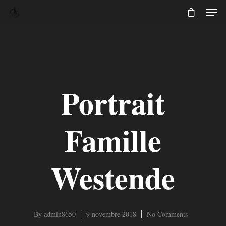
Portrait
Famille
Westende
By
admin8650
9 novembre 2018
No Comments