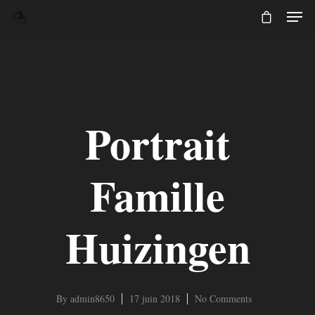
Portrait
Famille
Huizingen
By
admin8650
17 juin 2018
No Comments