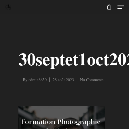
30septet1oct20
By
admin8650
28 août 2023
No Comments