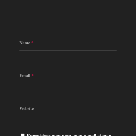
Name
*
Email
*
Website
Enregistrer mon nom, mon e-mail et mon