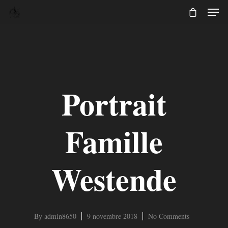
Portrait
Famille
Westende
By
admin8650
9 novembre 2018
No Comments