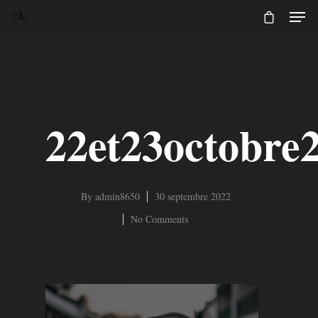
22et23octobre
By
admin8650
30 septembre 2022
No Comments