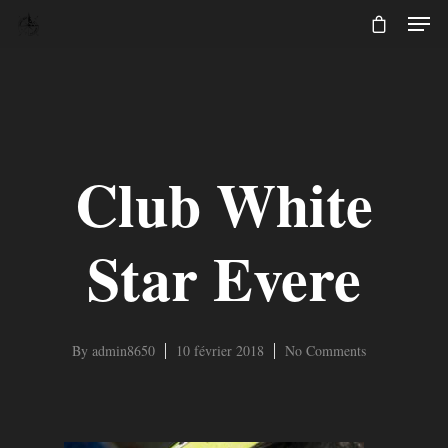
Club White
Star Evere
By
admin8650
10 février 2018
No Comments